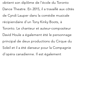
obtient son diplôme de l'école du Toronto
Dance Theatre. En 2015, il a travaillé aux côtés
de Cyndi Lauper dans la comédie musicale
récipiendaire d'un Tony Kinky Boots, à
Toronto. Le chanteur et auteur-compositeur
David Houle a également été le personnage
principal de deux productions du Cirque du
Soleil et il a été danseur pour la Compagnie
d’opéra canadienne. Il est également
chorégraphe pour l’artiste Dion Todd.
Parlez à David de votre prochaine allocution